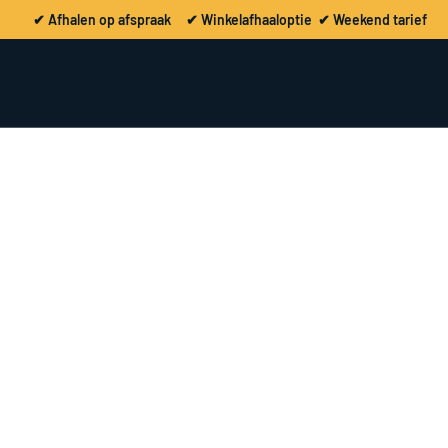
✔ Afhalen op afspraak ✔ Winkelafhaaloptie ✔ Weekend tarief
ouw feest geregeld