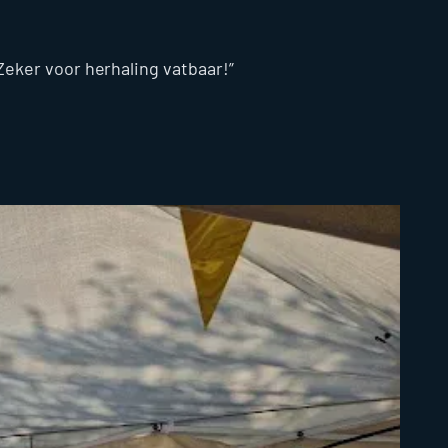
 Zeker voor herhaling vatbaar!
K
R
Al