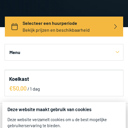
Menu
Categorieën
Koelkast
Alle artikelen
/
Paketten
Partytenten
Deze website maakt gebruik van cookies
Elektra
Party items
Deze website verzamelt cookies om u de best mogelijke
gebruikerservaring te bieden.