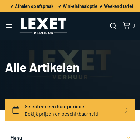
✔ Afhalen op afspraak ✔ Winkelafhaaloptie ✔ Weekend tarief
Home
Verhuur
Alle Artikelen
Vervoer / Ontruiming
Contact
Menu