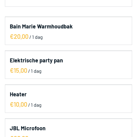
Categorieën
Bain Marie Warmhoudbak
Alle artikelen
/
Paketten
Partytenten
Elektra
Elektrische party pan
Party items
/
Koelkasten
Glaswerk
Heater
/
JBL Microfoon